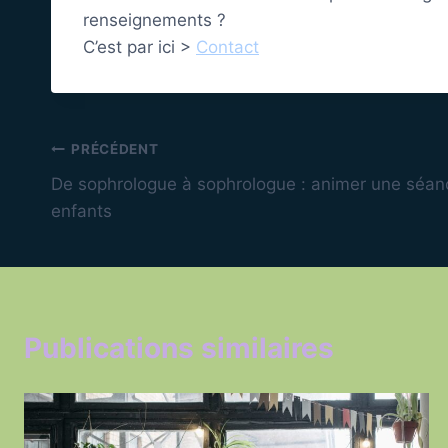
renseignements ?
C’est par ici >
Contact
Navigation
PRÉCÉDENT
De sophrologue à sophrologue : animer une séance
de
enfants
l’article
Publications similaires